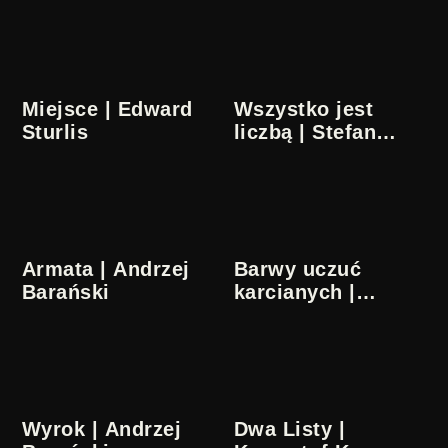
Miejsce | Edward
Wszystko jest
Sturlis
liczbą | Stefan
Schabenbeck
Armata | Andrzej
Barwy uczuć
Barański
karcianych |
Bohdan Butenko,
Irena Sobierajska
Wyrok | Andrzej
Dwa Listy |