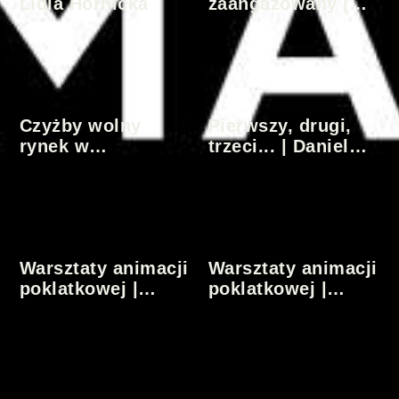
Lidia Hornicka
zaangażowany |
Julian Józef
Antonisz
Czyżby wolny
Pierwszy, drugi,
rynek w
trzeci... | Daniel
organizmie
Szczechura
biologicznym? |
Julian Józef
Antonisz
Warsztaty animacji
Warsztaty animacji
poklatkowej |
poklatkowej |
Nowe Otwarcie |
Nowe Otwarcie |
grupa młodsza
grupa starsza