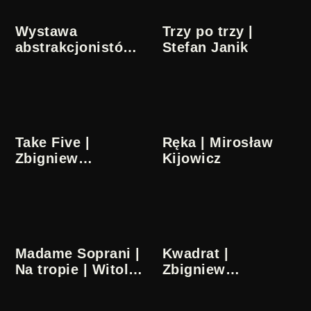
Wystawa
Trzy po trzy |
abstrakcjonistów |
Stefan Janik
Jerzy Kotowski
Take Five |
Ręka | Mirosław
Zbigniew
Kijowicz
Rybczyński
Madame Soprani |
Kwadrat |
Na tropie | Witold
Zbigniew
Giersz
Rybczyński