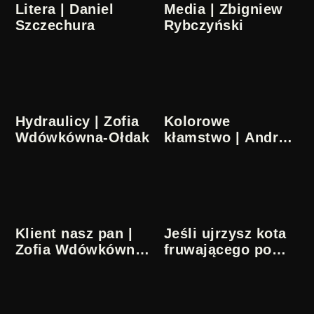
Litera | Daniel
Media | Zbigniew
Szczechura
Rybczyński
Hydraulicy | Zofia
Kolorowe
Wdówkówna-Ołdak
kłamstwo | Andrzej
Kondratiuk
Klient nasz pan |
Jeśli ujrzysz kota
Zofia Wdówkówna-
fruwającego po
Ołdak
niebie... | Daniel
Szczechura