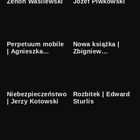
Zenon Wasilewski
Józef Piwkowski
Perpetuum mobile
Nowa książka |
| Agnieszka
Zbigniew
Burszewska
Rybczyński
Niebezpieczeństwo
Rozbitek | Edward
| Jerzy Kotowski
Sturlis