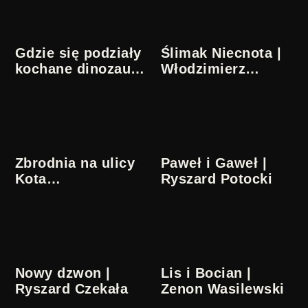
Gdzie się podziały
Ślimak Niecnota |
kochane dinozaury
Włodzimierz
| Janusz
Haupe
Wiktorowski
Zbrodnia na ulicy
Paweł i Gaweł |
Kota
Ryszard Potocki
Brzuchomówcy |
Zenon Wasilewski
Nowy dzwon |
Lis i Bocian |
Ryszard Czekała
Zenon Wasilewski