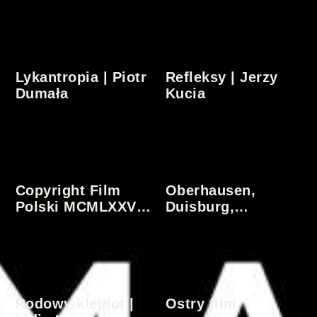
Lykantropia | Piotr
Refleksy | Jerzy
Dumała
Kucia
Copyright Film
Oberhausen,
Polski MCMLXXVI |
Duisburg,
Piotr Szulkin
Dortmund,
Dusseldorf,
Hannover,
Hamburg | Julian
L
Józef Antonisz
P
D
Rodowy klejnot |
Ostry film
F