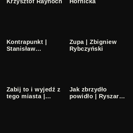
Krzysztof Raynoch
Hornicka
Kontrapunkt |
Zupa | Zbigniew
Stanisław
Rybczyński
Lenartowicz
Zabij to i wyjedź z
Jak zbrzydło
tego miasta |
powidło | Ryszard
Mariusz
Antoniszczak
Wilczyński