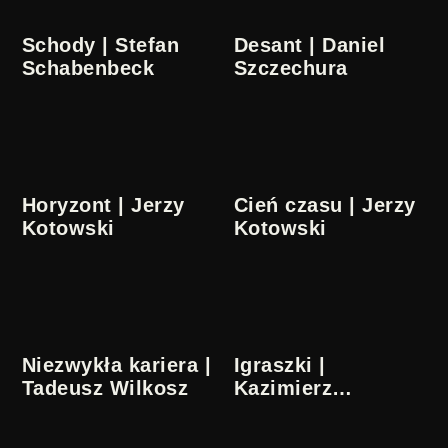
L
P
D
Schody | Stefan
Desant | Daniel
F
Schabenbeck
Szczechura
Horyzont | Jerzy
Cień czasu | Jerzy
Kotowski
Kotowski
Niezwykła kariera |
Igraszki |
Tadeusz Wilkosz
Kazimierz
Urbański