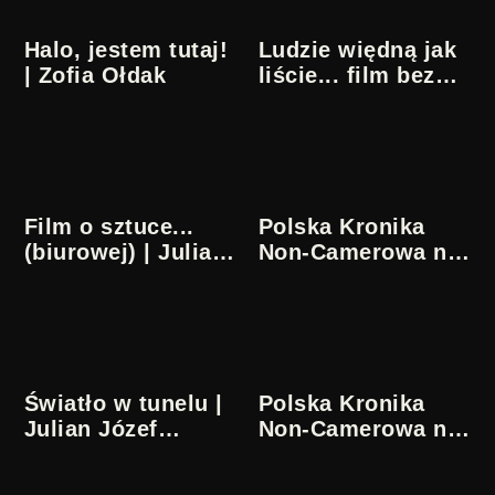
Halo, jestem tutaj!
Ludzie więdną jak
| Zofia Ołdak
liście... film bez
kamery | Julian
Józef Antonisz
Film o sztuce...
Polska Kronika
(biurowej) | Julian
Non-Camerowa nr
Józef Antonisz
8 | Julian Józef
Antonisz
Światło w tunelu |
Polska Kronika
Julian Józef
Non-Camerowa nr
Antonisz
10 | Julian Józef
Antonisz