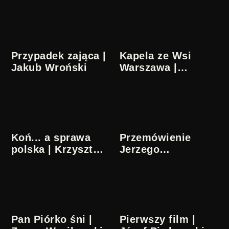
Przypadek zająca |
Kapela ze Wsi
Jakub Wroński
Warszawa |
Wiosna Ludu | Kto
się zani
Koń... a sprawa
Przemówienie
polska | Krzysztof
Jerzego
Dębowski
Grotowskiego z
okazji 20. rocznicy
istnienia Teatru
Laboratorium
L
(1979)
P
D
Pan Piórko śni |
Pierwszy film |
F