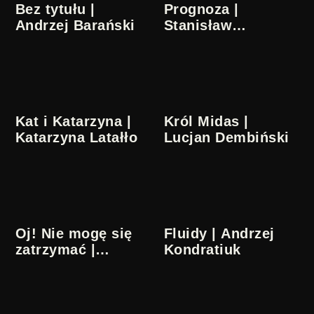
Bez tytułu |
Prognoza |
Andrzej Barański
Stanisław
Lenartowicz
Kat i Katarzyna |
Król Midas |
Katarzyna Latałło
Lucjan Dembiński
Oj! Nie mogę się
Fluidy | Andrzej
zatrzymać |
Kondratiuk
Zbigniew
Rybczyński