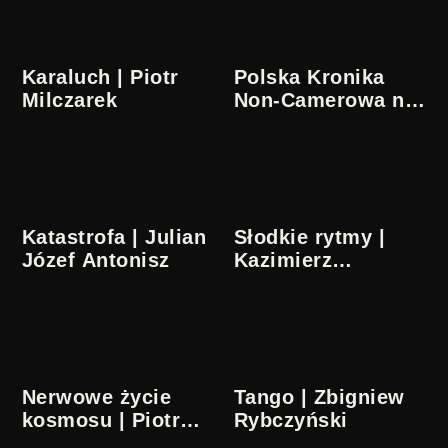
Karaluch | Piotr
Polska Kronika
Milczarek
Non-Camerowa nr
6 | Julian Józef
Antonisz
Katastrofa | Julian
Słodkie rytmy |
Józef Antonisz
Kazimierz
Urbański
L
P
D
Nerwowe życie
Tango | Zbigniew
F
kosmosu | Piotr
Rybczyński
Dumała