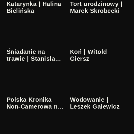
Katarynka | Halina
Tort urodzinowy |
Bielińska
Marek Skrobecki
Śniadanie na
Koń | Witold
trawie | Stanisław
Giersz
Lenartowicz
Polska Kronika
Wodowanie |
Non-Camerowa nr
Leszek Galewicz
1 | Julian Józef
Antonisz |