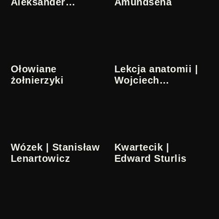
Aleksander
Amundsena
Sroczyński
Ołowiane
Lekcja anatomii |
żołnierzyki
Wojciech
Marczewski
Wózek | Stanisław
Kwartecik |
Lenartowicz
Edward Sturlis