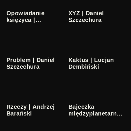
Opowiadanie
XYZ | Daniel
księżyca |
Szczechura
Włodzimierz
Haupe
Problem | Daniel
Kaktus | Lucjan
Szczechura
Dembiński
Rzeczy | Andrzej
Bajeczka
Barański
międzyplanetarna |
Julian Józef
Antonisz