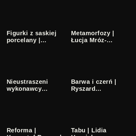
Figurki z saskiej
Metamorfozy |
porcelany |
Łucja Mróz-
Krystyna
Raynoch
Dobrowolska
Nieustraszeni
Barwa i czerń |
wykonawcy
Ryszard
Mozarta | Józef
Raduszewski
Gębski, Antoni
Halor
Reforma |
Tabu | Lidia