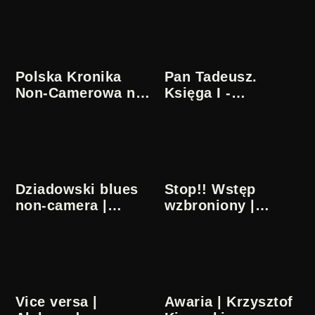
Antonisz
życia | Julian Józef
Antonisz
Polska Kronika
Pan Tadeusz.
Non-Camerowa nr
Księga I -
2 | Julian Józef
Gospodarstwo |
Antonisz
Julian Józef
Antonisz
Dziadowski blues
Stop!! Wstęp
non-camera |
wzbroniony |
Julian Józef
Krzysztof Kiwerski
Antonisz
Vice versa |
Awaria | Krzysztof