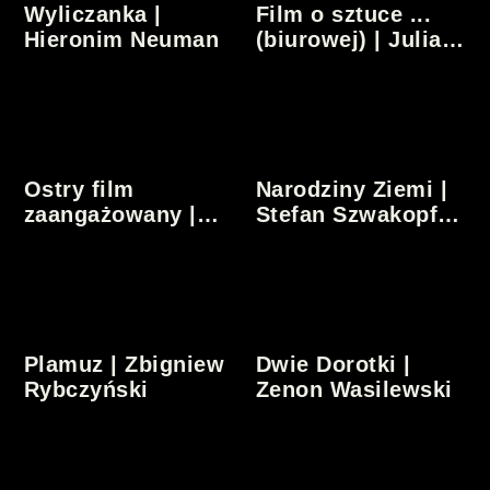
Wyliczanka |
Film o sztuce ...
Hieronim Neuman
(biurowej) | Julian
Józef Antonisz |
Audiodeskrypcja
Ostry film
Narodziny Ziemi |
zaangażowany |
Stefan Szwakopf |
Julian Józef
Audiodeskrypcja
Antonisz |
Audiodeskrypcja
Plamuz | Zbigniew
Dwie Dorotki |
Rybczyński
Zenon Wasilewski