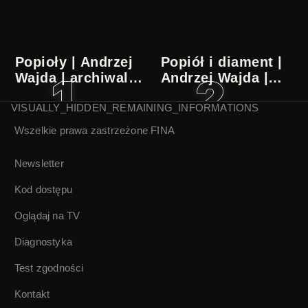
Popioły | Andrzej
Popiół i diament |
Wajda | archiwalny
Andrzej Wajda |
zwiastun
archiwalny
zwiastun
VISUALLY_HIDDEN_REMAINING_INFORMATIONS
Wszelkie prawa zastrzeżone
FINA
Elektro_Sonda
Jarocin.
Newsletter
| Tomasz
Po co
Knittel
wolność |
Kod dostępu
Leszek
Oglądaj na TV
Gnoiński,
Marek
Diagnostyka
Gajczak
Test zgodności
Kontakt