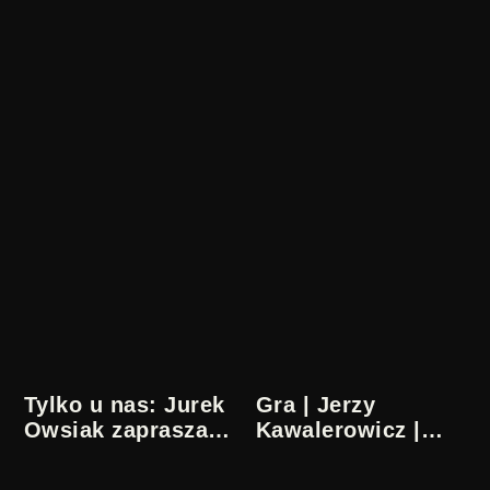
N
O
W
O
Ś
Ć
Tylko u nas: Jurek
Gra | Jerzy
Owsiak zaprasza
Kawalerowicz |
na film! |
archiwalny
zapowiedź
zwiastun