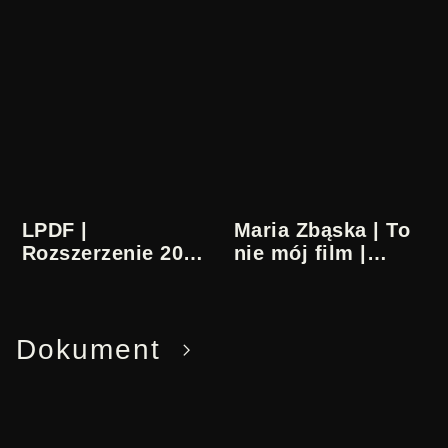
L
N
P
O
D
W
F
O
Ś
Ć
LPDF |
Maria Zbąska | To
Rozszerzenie 2026
nie mój film |
| OGŁASZAMY!
Spotkanie |
Kobiety (z)za
kamery
Dokument