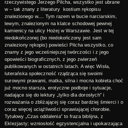
rzeczywistego Jerzego Pilcha, wszystko jest ubrane
w – tak znany z literatury kostium rękopisu
znalezionego w.... Tym razem w bucie narciarskim,
lewym, znalezionym na klatce schodowej pewnej
kamienicy na ulicy Hożej w Warszawie. Jest w tej
niedokończonej (bo niedokończony jest sam
znaleziony rękopis) powieści Pilcha wszystko, co
znamy z jego wcześniejszej twórczości i z jego
opowieści biograficznych, z jego zwierzeń
publikowanych w ostatnich latach. A więc Wisła,
luterańska społeczność rządząca się swoimi
surowymi prawami, matka, silna i mocna kobieta choć
już mocno starsza, erotyczne podboje i sytuacje,
nadające się do lektury „tylko dla dorosłych” i
rozważania o zbliżającej się coraz bardziej śmierci i o
coraz więcej uciążliwości sprawiającej chorobie.
Tytułowy „Czas oddalenia” to fraza biblijna, z
Eklezjasty; wzniosłość egzystencjalna i upokarzająca