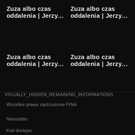
Zuza albo czas
Zuza albo czas
oddalenia | Jerzy
oddalenia | Jerzy
Pilch | 11/16
Pilch | 12/16
Zuza albo czas
Zuza albo czas
oddalenia | Jerzy
oddalenia | Jerzy
Pilch | 13/16
Pilch | 14/16
VISUALLY_HIDDEN_REMAINING_INFORMATIONS
Wszelkie prawa zastrzeżone
FINA
Zuza albo czas
Zuza albo czas
oddalenia | Jerzy
oddalenia | Jerzy
Pilch | 15/16
Pilch | 16/16
Newsletter
Kod dostępu