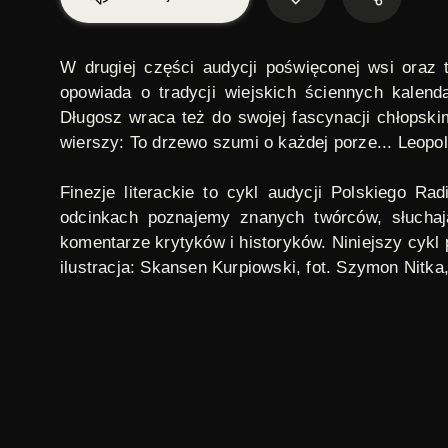
W drugiej części audycji poświęconej wsi oraz t
opowiada o tradycji wiejskich ściennych kalen
Długosz wraca też do swojej fascynacji chłopsk
wierszy:
To drzewo szumi o każdej porze...
Leopol
Finezje literackie
to cykl audycji Polskiego Ra
odcinkach poznajemy znanych twórców, słuchaj
komentarze krytyków i historyków. Niniejszy cykl p
ilustracja: Skansen Kurpiowski, fot. Szymon Nitka
Stanisław Zaczyk
LEKTOR:
kultura ludowa
,
wieś
TAGI:
polski
ORYGINAŁ: