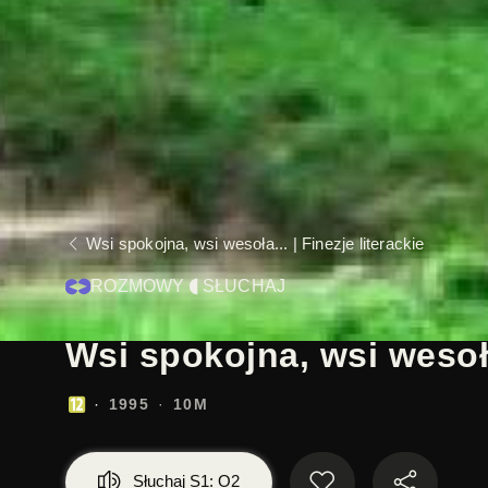
Wsi spokojna, wsi wesoła... | Finezje literackie
ROZMOWY
SŁUCHAJ
Wsi spokojna, wsi wesoła.
1995
10M
Słuchaj S1: O2