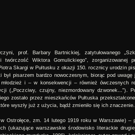
czyni, prof. Barbary Bartnickiej, zatytułowanego „S
i twórczość Wiktora Gomulickiego”, zorganizowanej pr
iotra Skargi w Pułtusku z okazji 150. rocznicy urodzin p
ki był pisarzem bardzo nowoczesnym, biorąc pod uwagę j
młodzież i – w konsekwencji – również ówczesnych rea
cji („Poczciwy, czujny, niezmordowany dzwonek...”). P
iego zostało przez mieszkańców Pułtuska przekształcone
tóre wyszły już z użycia, bądź zmieniło się ich znaczenie.
 w Ostrołęce, zm. 14 lutego 1919 roku w Warszawie) – po
ch (ukazujące warszawskie środowisko literackie drugi