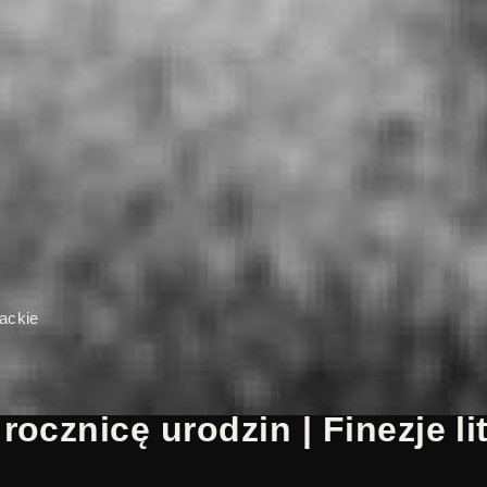
rackie
ocznicę urodzin | Finezje lit