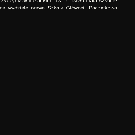
przyczynków literackich. Dzieciństwo i lata szkolne
 na wydziale prawa Szkoły Głównej. Początkowo
go
. Redagował pisma satyryczne
Mucha
i
Kolce
, a
wy od belgijskiej Akademii Sztuk, Umiejętności i
Mickiewicza, kary jednak nie odbył w związku z
ry oraz zjawiskom literackim. W poszczególnych
aniu, oraz przez wypowiedzi bliskich im osób,