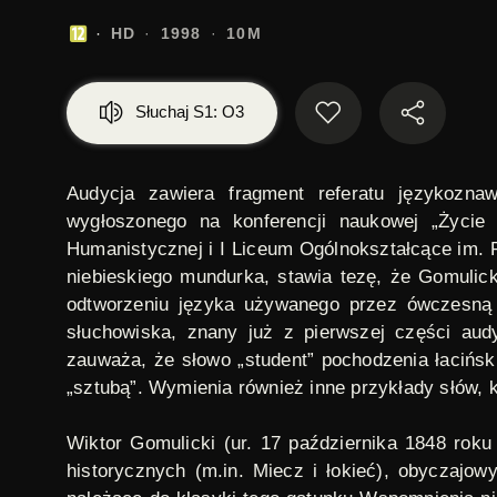
HD
1998
10M
Słuchaj S1: O3
Audycja zawiera fragment referatu językoznaw
wygłoszonego na konferencji naukowej „Życie 
Humanistycznej i I Liceum Ogólnokształcące im. P
niebieskiego mundurka
, stawia tezę, że Gomulic
odtworzeniu języka używanego przez ówczesną 
słuchowiska, znany już z pierwszej części audy
zauważa, że słowo „student” pochodzenia łacińsk
„sztubą”. Wymienia również inne przykłady słów, k
Wiktor Gomulicki
(ur. 17 października 1848 roku
historycznych (m.in.
Miecz i łokieć
), obyczajowy