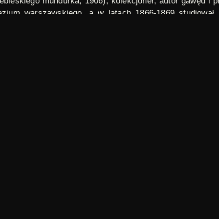
ebieskiego mundurka
, 1906), kolekcjoner, autor gawęd i 
azjum warszawskiego, a w latach 1866-1869 studiował
oło 1875 roku przeniósł się do redakcji
Kuriera Codzienne
893 roku otrzymał medal pierwszej klasy i dyplom honoro
 twierdzy za napisanie przedmowy do opowiadania Adama 
.
ia poświęcony znanym przedstawicielom świata literatu
ąc fragmentów utworów, niekiedy w ich własnym wykon
 poświęcony został twórczości Wiktora Gomulickiego.
ikimedia Commons
, PD