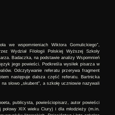
zkoła we wspomnieniach Wiktora Gomulickiego”,
zez Wydział Filologii Polskiej Wyższej Szkoły
isarza. Badaczka, na podstawie analizy
Wspomnień
ęzyk jego powieści. Podkreśla wysiłek pisarza w
liów. Odczytywanie referatu przerywa fragment
otem następuje dalsza część referatu. Bartnicka
 na słowo „skubent”, a szkołę uczniowie nazywali
eta, publicysta, powieściopisarz, autor powieści
ej połowy XIX wieku
Ciury
) i dla młodzieży (m.in.