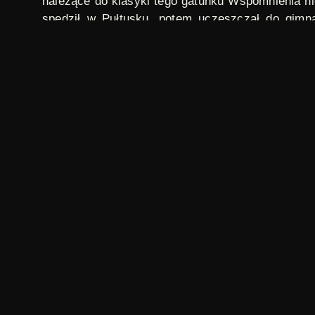
należące do klasyki tego gatunku
Wspomnienia ni
spędził w Pułtusku, potem uczęszczał do gimn
związany był z „młodą prasą” pozytywistyczną, ok
w latach 1889-1890 –
Tygodnik Powszechny
. W 1
Literatury. W 1911 roku został skazany na rok
ówczesną amnestią dla przestępców politycznych
Finezje literackie
to cykl audycji Polskiego Rad
odcinkach poznajemy znanych twórców, słuchaj
komentarze krytyków i historyków. Niniejszy cykl
ilustracja: Wiktor Gomulicki, fot. autor nieznany,
W
Janusz Grządziela
REŻYSERIA:
finezje literackie
,
wiktor gomulicki
TAGI:
polski
ORYGINAŁ: