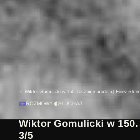
Wiktor Gomulicki w 150. rocznicę urodzin | Finezje lite
ROZMOWY
SŁUCHAJ
Wiktor Gomulicki w 150. r
3/5