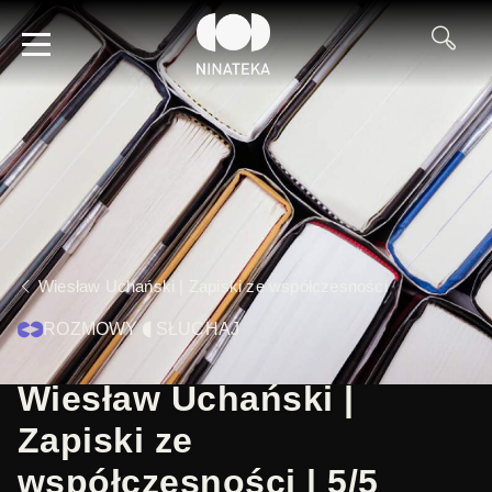
Wiesław Uchański | Zapiski ze współczesności
ROZMOWY
SŁUCHAJ
Wiesław Uchański |
Zapiski ze
współczesności | 5/5