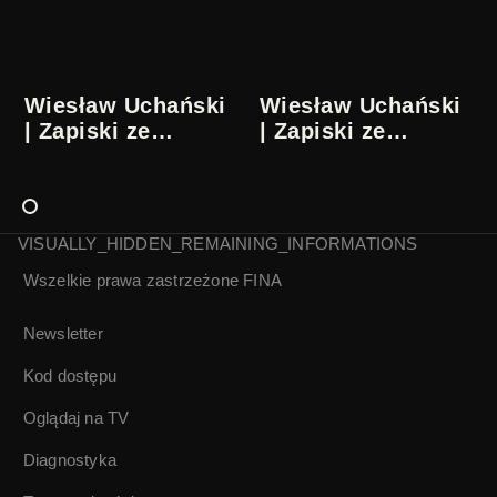
1/5
2/5
Wiesław Uchański
Wiesław Uchański
| Zapiski ze
| Zapiski ze
współczesności |
współczesności |
3/5
4/5
VISUALLY_HIDDEN_REMAINING_INFORMATIONS
Wszelkie prawa zastrzeżone
FINA
Wiesław Uchański
| Zapiski ze
współczesności |
Newsletter
5/5
Kod dostępu
Oglądaj na TV
Diagnostyka