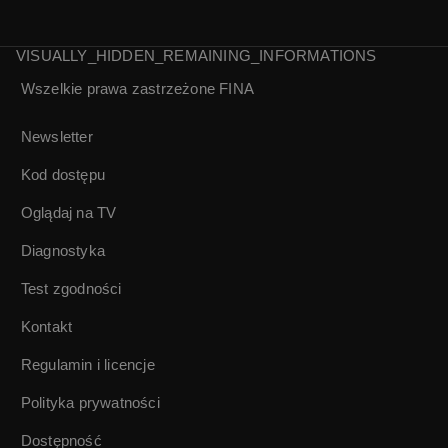
VISUALLY_HIDDEN_REMAINING_INFORMATIONS
Wszelkie prawa zastrzeżone
FINA
Wiele demonów |
Wiele demonów |
Jerzy Pilch | 39/40
Jerzy Pilch | 40/40
Newsletter
Kod dostępu
Oglądaj na TV
Diagnostyka
Test zgodności
Kontakt
Regulamin i licencje
Polityka prywatności
Dostępność