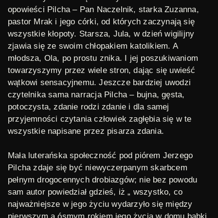
opowieści Pilcha – Pan Naczelnik, starka Zuzanna,
pastor Mrak i jego córki, od których zaczynają się
wszystkie kłopoty. Starsza, Jula, w dzień wigilijny
zjawia się ze swoim chłopakiem katolikiem. A
młodsza, Ola, po prostu znika. I jej poszukiwaniom
towarzyszymy przez wiele stron, dając się uwieść
wątkowi sensacyjnemu. Jeszcze bardziej uwodzi
czytelnika sama narracja Pilcha – bujna, gęsta,
potoczysta, zdanie rodzi zdanie i dla samej
przyjemności czytania człowiek zagłębia się w te
wszystkie napisane przez pisarza zdania.
Mała luterańska społeczność pod piórem Jerzego
Pilcha zdaje się być niewyczerpanym skarbcem
pełnym drogocennych drobiazgów; nie bez powodu
sam autor powiedział gdzieś, iż „ wszystko, co
najważniejsze w jego życiu wydarzyło się między
pierwszym a ósmym rokiem jego życia w domu babki