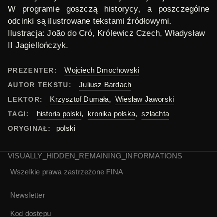
W programie goszczą historycy, a poszczególne
odcinki są ilustrowane tekstami źródłowymi.
Ilustracja: João do Cró, K
rólewicz Czech, Władysław
II Jagiellończyk
.
Wojciech Dmochowski
PREZENTER:
Juliusz Bardach
AUTOR TEKSTU:
Krzysztof Dumała
,
Wiesław Jaworski
LEKTOR:
historia polski
,
kronika polska
,
szlachta
TAGI:
polski
ORYGINAŁ:
VISUALLY_HIDDEN_REMAINING_INFORMATIONS
Wszelkie prawa zastrzeżone
FINA
Newsletter
Kod dostępu