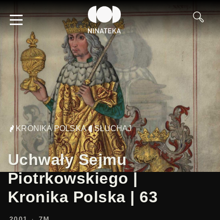
KRONIKA POLSKA
SŁUCHAJ
Uchwały Sejmu
Piotrkowskiego |
Kronika Polska | 63
2001
7M