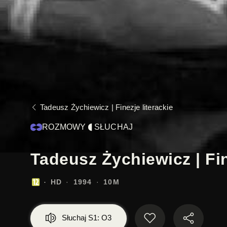
Tadeusz Żychiewicz | Finezje literackie
ROZMOWY
SŁUCHAJ
Tadeusz Żychiewicz | Fine
HD
1994
10M
Słuchaj S1: O3