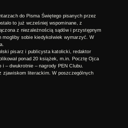
ntarzach do Pisma Świętego pisanych przez
ostało to już wcześniej wspominane, z
ołączona z niezależnością sądów i przystępnym
ch mogliby sobie kiedykolwiek wymarzyć. W
a.
ki pisarz i publicysta katolicki, redaktor
blikował ponad 20 książek, m.in.
Pocztę Ojca
go i – dwukrotnie – nagrody PEN Clubu.
az zjawiskom literackim. W poszczególnych
raz przez wypowiedzi bliskich im osób,
 Tadeuszowi Żychiewiczowi.