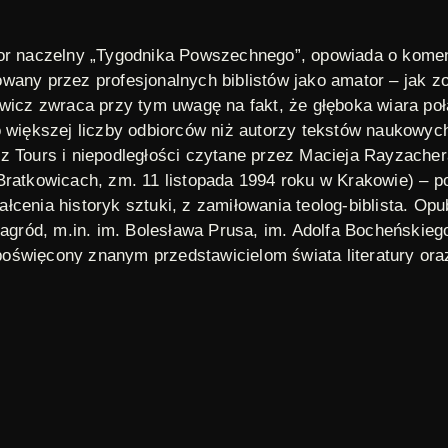
ktor naczelny „Tygodnika Powszechnego”, opowiada o kome
wany przez profesjonalnych biblistów jako amator – jak z
owicz zwraca przy tym uwagę na fakt, że głęboka wiara p
do większej liczby odbiorców niż autorzy tekstów naukowy
z Tours i niepodległości
czytane przez Macieja Rayzacher
ratkowicach, zm. 11 listopada 1994 roku w Krakowie) – pols
cenia historyk sztuki, z zamiłowania teolog-biblista. Opu
nagród, m.in. im. Bolesława Prusa, im. Adolfa Bocheńskie
 poświęcony znanym przedstawicielom świata literatury or
fragmentów utworów, niekiedy w ich własnym wykonaniu, o
poświęcony został dziennikarzowi i pisarzowi religijnemu
/FOTONOVA
Odcinki 1 - 5