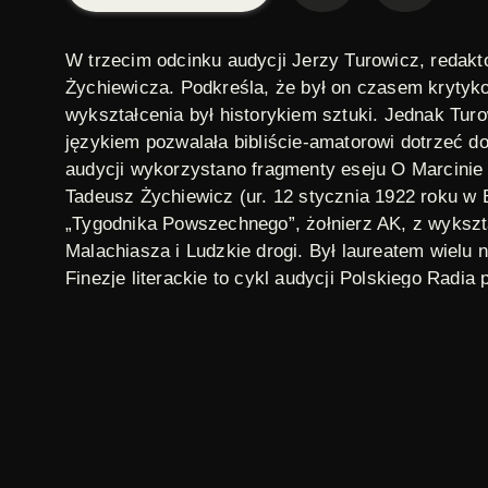
W trzecim odcinku audycji Jerzy Turowicz, reda
Żychiewicza. Podkreśla, że był on czasem krytyko
wykształcenia był historykiem sztuki. Jednak Tur
językiem pozwalała bibliście-amatorowi dotrzeć 
audycji wykorzystano fragmenty eseju
O Marcinie 
Tadeusz Żychiewicz
(ur. 12 stycznia 1922 roku w B
„Tygodnika Powszechnego”, żołnierz AK, z wykształ
Malachiasza
i
Ludzkie drogi
. Był laureatem wielu 
Finezje literackie
to cykl audycji Polskiego Radia
odcinkach poznajemy znanych twórców, słuchając 
komentarze krytyków i historyków. Niniejszy cykl 
ilustracja: Tadeusz Żychiewicz , fot. Wierzejski
Sezony i odcinki
Sezony i odcinki