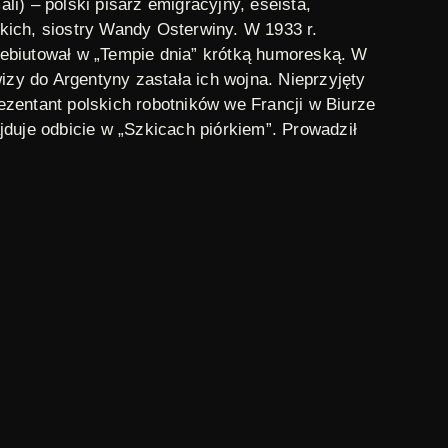
i) – polski pisarz emigracyjny, eseista,
kich, siostry Wandy Osterwiny. W 1933 r.
debiutował w „Tempie dnia” krótką humoreską. W
izy do Argentyny zastała ich wojna. Nieprzyjęty
rezentant polskich robotników we Francji w Biurze
duje odbicie w „Szkicach piórkiem”. Prowadził
rzyjaciele”, współpracował z Józefem Czapskim,
 „Tygodniku Powszechnym”, „Twórczości” i
ną do Ameryki Środkowej, a zamieszkali w
miłośników modelarstwa. W 1957 r. zostaje u
w Gwatemali, gdzie został pochowany.