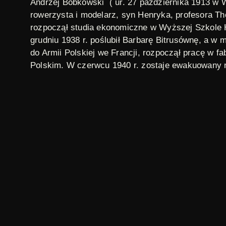
Andrzej Bobkowski
( ur. 27 października 1913 w W
rowerzysta i modelarz, syn Henryka, profesora Th
rozpoczął studia ekonomiczne w Wyższej Szkole H
grudniu 1938 r. poślubił Barbarę Bitrusównę, a w 
do Armii Polskiej we Francji, rozpoczął pracę w f
Polskim. W czerwcu 1940 r. zostaje ewakuowany na
księgarnię, zajmował się naprawą rowerów. Wraz
a także od początku współtworzył paryską „Kultur
„Nowinach Literackich”, a także w londyńskich „
Gwatemali. Bobkowski założył tam warsztat model
Bobkowskiego zdiagnozowany rak mózgu, po trzech
ilustracja: fot. autor nieznany, Instytut Literacki „K
Sezony i odcinki
Sezony i odcinki