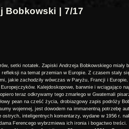
j Bobkowski | 7/17
etrów, setki notatek. Zapiski Andrzeja Bobkowskiego miały
refleksji na temat przemian w Europie. Z czasem stały si
, jakie zachodziły wówczas w Paryżu, Francji i Europie, p
ji Europejczyków. Kalejdoskopowe, barwnie i wciągająco 
opiero teraz odkrywamy tego zmarłego w Gwatemali pisarza
słowy pean na cześć życia, drobiazgowy zapis podróży Bo
aumy wojennej, jest dowodem na immanentną potrzebę aut
e ostrych, inteligentnych komentarzy, wydane w 1956 r. na
 Adama Ferencego wybrzmiewa ich ironia i bogactwo treści.