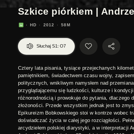
Szkice piórkiem | Andrze
HD
2012
58M
Słuchaj S1: O7
Cztery lata pisania, tysiące przejechanych kilom
pamiętnikiem, świadectwem czasu wojny, zapisem 
politycznych, wnikliwym namysłem nad przemianami
przyglądającemu się ludzkości, kulturze i kondyc
różnorodnością i prowokuje do pytania, dlaczego d
złożoności. Przede wszystkim jednak jest to zmy
Epikureizm Bobkowskiego stoi w kontrze wobec tr
doświadczać życia w całej jego rozciągłości. Pełn
arcydziełem polskiej diarystyki, a w interpretacji