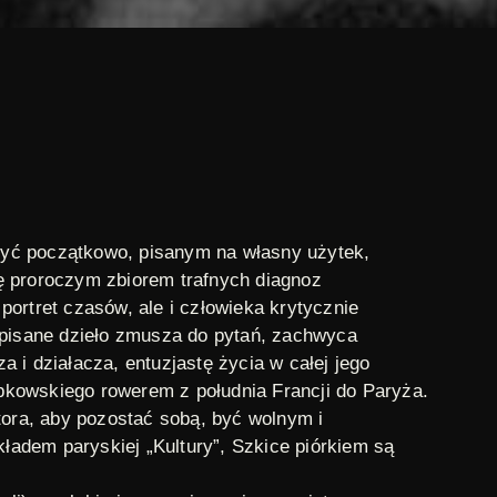
 być początkowo, pisanym na własny użytek,
ę proroczym zbiorem trafnych diagnoz
ortret czasów, ale i człowieka krytycznie
napisane dzieło zmusza do pytań, zachwyca
 i działacza, entuzjastę życia w całej jego
bkowskiego rowerem z południa Francji do Paryża.
ora, aby pozostać sobą, być wolnym i
kładem paryskiej „Kultury”,
Szkice piórkiem
są