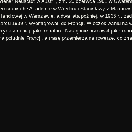
iener Neustadt w Austrii, zm. 26 czerwca 1961 w Gwatemal
eresianische Akademie w Wiedniu,i Stanisławy z Malinows
andlowej w Warszawie, a dwa lata później, w 1935 r., za
marcu 1939 r. wyemigrowali do Francji. W oczekiwaniu na w
abryce amunicji jako robotnik. Następnie pracował jako rep
 południe Francji, a trasę przemierza na rowerze, co znaj
 z Andrzejem Chciukiem redagował pismo „Razem Młodzi P
ę”, w której opublikował swój esej „Nekyja”. Publikował w
Wiadomościach”. W czerwcu 1948 r. wyemigrował wraz z żo
arski Guatemala Hobby Shop, wokół którego powstał klub 
 operacjach i leczeniu z Stanach Zjednoczonych umiera 
ultura”
Odcinki 1 - 17