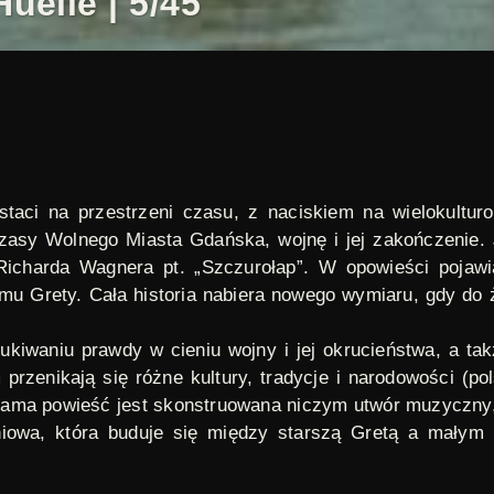
uelle | 5/45
staci na przestrzeni czasu, z naciskiem na wielokultur
czasy Wolnego Miasta Gdańska, wojnę i jej zakończenie. Je
Richarda Wagnera pt. „Szczurołap”. W opowieści pojawia
mu Grety. Cała historia nabiera nowego wymiaru, gdy do 
zukiwaniu prawdy w cieniu wojny i jej okrucieństwa, a ta
rzenikają się różne kultury, tradycje i narodowości (po
sama powieść jest skonstruowana niczym utwór muzyczny
iowa, która buduje się między starszą Gretą a małym c