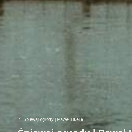
Śpiewaj ogrody | Paweł Huelle