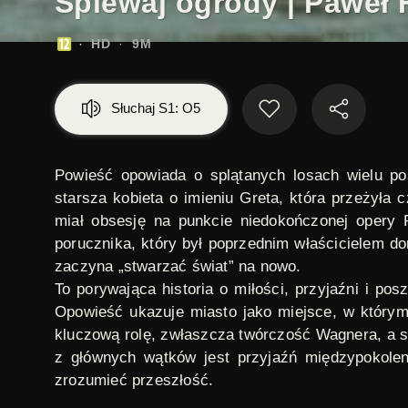
Śpiewaj ogrody | Paweł H
HD
9M
Słuchaj S1: O5
Powieść opowiada o splątanych losach wielu po
starsza kobieta o imieniu Greta, która przeżyła 
miał obsesję na punkcie niedokończonej opery 
porucznika, który był poprzednim właścicielem do
zaczyna „stwarzać świat” na nowo.
To porywająca historia o miłości, przyjaźni i pos
Opowieść ukazuje miasto jako miejsce, w którym p
kluczową rolę, zwłaszcza twórczość Wagnera, a 
z głównych wątków jest przyjaźń międzypokolen
zrozumieć przeszłość.