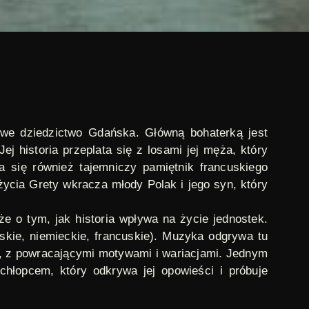
owe dziedzictwo Gdańska. Główną bohaterką jest
j historia przeplata się z losami jej męża, który
 się również tajemniczy pamiętnik francuskiego
życia Grety wkracza młody Polak i jego syn, który
kże o tym, jak historia wpływa na życie jednostek.
lskie, niemieckie, francuskie). Muzyka odgrywa tu
, z powracającymi motywami i wariacjami. Jednym
hłopcem, który odkrywa jej opowieści i próbuje