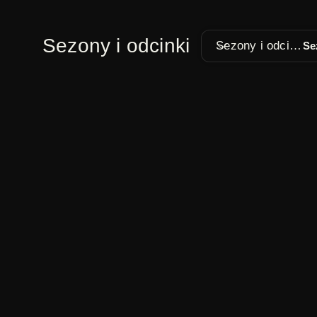
Sezony i odcinki
Sezony i odcinki
Śpiewaj ogrody |
Śpiewaj ogro
Paweł Huelle | 1/45
Paweł Huelle 