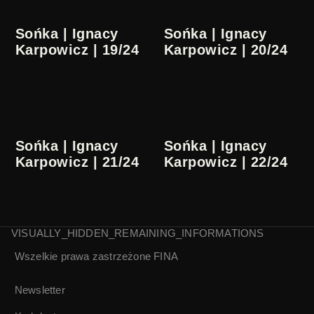
Sońka | Ignacy
Sońka | Ignacy
Karpowicz | 19/24
Karpowicz | 20/24
Sońka | Ignacy
Sońka | Ignacy
Karpowicz | 21/24
Karpowicz | 22/24
VISUALLY_HIDDEN_REMAINING_INFORMATIONS
Wszelkie prawa zastrzeżone
FINA
Sońka | Ignacy
Sońka | Ignacy
Karpowicz | 23/24
Karpowicz | 24/24
Newsletter