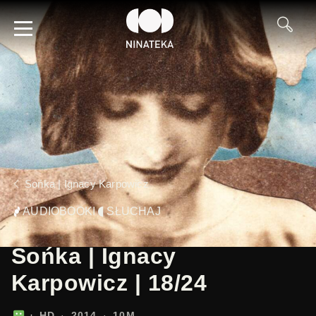
Sońka | Ignacy Karpowicz
AUDIOBOOKI
SŁUCHAJ
Sońka | Ignacy
Karpowicz | 18/24
HD
2014
10M