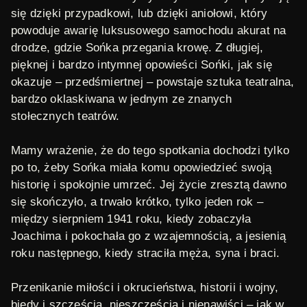
się dzięki przypadkowi, lub dzięki aniołowi, który
powoduje awarię luksusowego samochodu akurat na
drodze, gdzie Sońka przegania krowę. Z długiej,
pięknej i bardzo intymnej opowieści Sońki, jak się
okazuje – przedśmiertnej – powstaje sztuka teatralna,
bardzo oklaskiwana w jednym ze znanych
stołecznych teatrów.
Mamy wrażenie, że do tego spotkania dochodzi tylko
po to, żeby Sońka miała komu opowiedzieć swoją
historię i spokojnie umrzeć. Jej życie zresztą dawno
się skończyło, a trwało krótko, tylko jeden rok –
między sierpniem 1941 roku, kiedy zobaczyła
Joachima i pokochała go z wzajemnością, a jesienią
roku następnego, kiedy straciła męża, syna i braci.
Przenikanie miłości i okrucieństwa, historii i wojny,
biedy i szczęścia, nieszczęścia i nienawiści – jak w