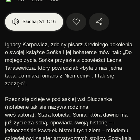
Słuchaj S1: O16
Ignacy Karpowicz, zdolny pisarz średniego pokolenia,
o swojej książce
Sońka
i jej bohaterce mówi tak: „Do
mojego życia Sońka przyszła z opowieści Leona
Tarasewicza, który powiedział: «była u nas jedna
taka, co miała romans z Niemcem» . I tak się
zaczęło”.
Rzecz się dzieje w podlaskiej wsi Słuczanka
(notabene tak się nazywa rodzinna
wieś autora).
Stara kobieta, Sonia, kt
óra dawno ma
już życie za sobą, opowiada swoją historię – i
jednocześnie kawałek historii tych ziem – młodemu
człowiekowi ze sfer artystycznych stolicy. Spotykają