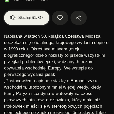
Słuchaj S1: O7
Napisana w latach 50. książka Czesława Miłosza
doczekała się oficjalnego, krajowego wydania dopiero
w 1990 roku. Określane mianem „eseju
biograficznego” dzieło noblisty to przede wszystkim
przegląd problemów epoki, widzianych oczami
obywatela wschodniej Europy. We wstępie do
pierwszego wydania pisał:
„Postanowiłem napisać książkę o Europejczyku
wschodnim, urodzonym mniej więcej wtedy, kiedy
tłumy Paryża i Londynu wiwatowały na cześć
pierwszych lotników; o człowieku, który mniej niż
ktokolwiek mieści się w stereotypowych pojęciach
niemieckiego porządku i rosyjskiej âme slave. Takie