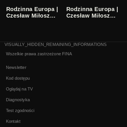
Rodzinna Europa |
Rodzinna Europa |
Czesław Miłosz
Czesław Miłosz
33/36
34/36
VISUALLY_HIDDEN_REMAINING_INFORMATIONS
Wszelkie prawa zastrzeżone
FINA
Rodzinna Europa |
Rodzinna Europa |
Czesław Miłosz
Czesław Miłosz
35/36
36/36
Newsletter
Kod dostępu
Oglądaj na TV
Diagnostyka
Test zgodności
Kontakt