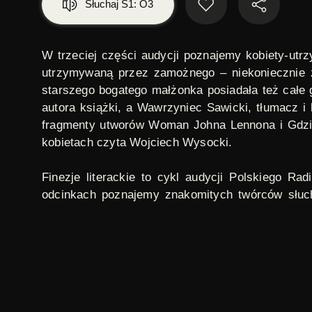
Słuchaj S1: O3
W trzeciej części audycji poznajemy kobiety-utr
utrzymywaną przez zamożnego – niekoniecznie z
starszego bogatego małżonka posiadała też całe 
autora książki, a Wawrzyniec Sawicki, tłumacz i
fragmenty utworów
Woman
Johna Lennona i
Gdz
kobietach
czyta Wojciech Wysocki.
Finezje literackie
to cykl audycji Polskiego Radi
odcinkach poznajemy znakomitych twórców słuch
komentarze krytyków i historyków.
ilustracja:
Polona
, PD
finezje literackie
,
kobiety
,
literatura
TAGI: