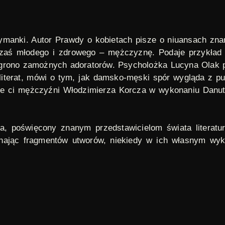
zymanki. Autor
Prawdy o kobietach
pisze o niuansach znan
aś młodego i zdrowego – mężczyznę. Podaje przykład ni
grono zamożnych adoratorów. Psycholożka Lucyna Olak pr
 literat, mówi o tym, jak damsko-męski spór wygląda z p
ie ci mężczyźni
Włodzimierza Korcza w wykonaniu Danut
a, poświęcony znanym przedstawicielom świata literatu
ając fragmentów utworów, niekiedy w ich własnym wyko