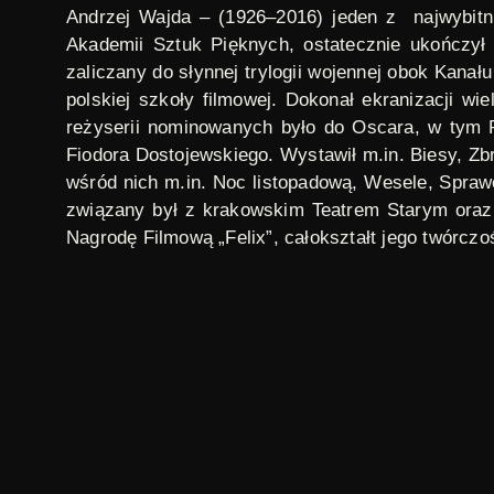
Andrzej Wajda
– (1926–2016) jeden z najwybitni
Akademii Sztuk Pięknych, ostatecznie ukończył
zaliczany do słynnej trylogii wojennej obok
Kanału
polskiej szkoły filmowej. Dokonał ekranizacji wiel
reżyserii nominowanych było do Oscara, w tym
Fiodora Dostojewskiego. Wystawił m.in.
Biesy
,
Zbr
wśród nich m.in.
Noc listopadową
,
Wesele
,
Spraw
związany był z krakowskim Teatrem Starym oraz
Nagrodę Filmową „Felix”, całokształt jego twórc
ilustracja: Andrzej Wajda, fot. autor nieznany,
Wik
andrzej wajda
,
film polski
,
reżyseria filmowa
TAGI:
Sezony i odcinki
Sezony i odcinki