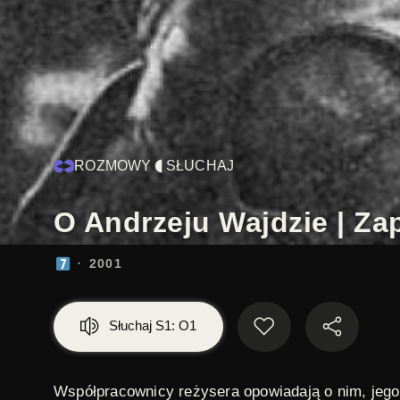
ROZMOWY
SŁUCHAJ
O Andrzeju Wajdzie | Za
2001
Słuchaj S1: O1
Współpracownicy reżysera opowiadają o nim, jego