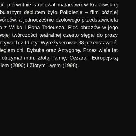
oć pierwotnie studiował malarstwo w krakowskiej
fabularnym debiutem było
Pokolenie
– film później
wórców, a jednocześnie czołowego przedstawiciela
n z Wilka
i
Pana Tadeusza
. Pięć obrazów w jego
ojej twórczości teatralnej często sięgał do prozy
motywach z
Idioty
. Wyreżyserował 38 przedstawień,
biegiem dni
,
Dybuka
oraz
Antygonę
. Przez wiele lat
trzymał m.in. Złotą Palmę, Cezara i Europejską
ziem (2006) i Złotym Lwem (1998).