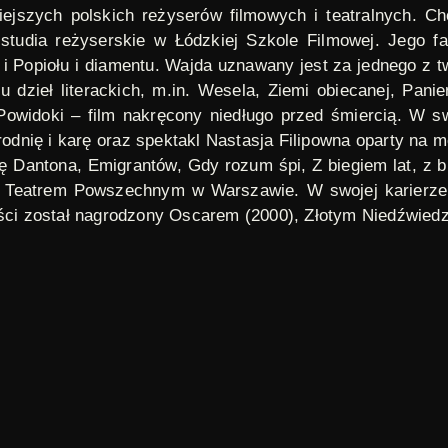
ejszych polskich reżyserów filmowych i teatralnych. Ch
 studia reżyserskie w Łódzkiej Szkole Filmowej. Jego 
i
Popiołu i diamentu
. Wajda uznawany jest za jednego z t
u dzieł literackich, m.in.
Wesela
,
Ziemi obiecanej
,
Panie
Powidoki
– film nakręcony niedługo przed śmiercią. W sw
odnię i karę
oraz spektakl
Nastasja Filipowna
oparty na 
ę Dantona
,
Emigrantów
,
Gdy rozum śpi
,
Z biegiem lat, z 
 Teatrem Powszechnym w Warszawie. W swojej karierze o
zości został nagrodzony Oscarem (2000), Złotym Niedźwied
imedia Commons
, PD
Odcinki 1 - 5