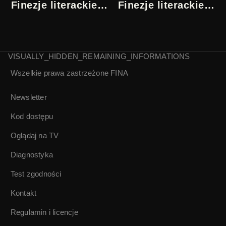
Finezje literackie |
Finezje literackie |
3/5
4/5
VISUALLY_HIDDEN_REMAINING_INFORMATIONS
Wszelkie prawa zastrzeżone
FINA
Moja Warszawa |
Finezje literackie |
5/5
Newsletter
Kod dostępu
Oglądaj na TV
Diagnostyka
Test zgodności
Kontakt
Regulamin i licencje