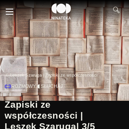
Leszek Szaruga | Zapiski ze współczesności
ROZMOWY
SŁUCHAJ
Zapiski ze
współczesności |
Leszek Szaruga| 3/5