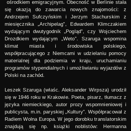
ośrodkiem emigracyjnym. Obecność w Berlinie stała
się okazją do zawarcia nowych znajomości: z
Andrzejem Sufczyńskim i Jerzym Stachurskim z
miesięcznika „Archipelag”, Edwardem Klimczakiem
wydającym dwutygodnik „Pogląd”, czy Wojciechem
Drozdkiem wydającym „Weto”. Szaruga wspomina
klimat miasta i środowiska polskiego,
współpracującego z Niemcami w udzielaniu pomocy
materialnej dla podziemia w kraju, uruchamianiu
programów stypendialnych i umożliwianiu wyjazdów z
Polski na zachód.
Leszek Szaruga
(właśc. Aleksander Wirpsza) urodził
się w 1946 roku w Krakowie. Poeta, pisarz, tłumacz z
języka niemieckiego, autor prozy wspomnieniowej i
publicysta, m.in. paryskiej „Kultury”. Współpracował z
Radiem Wolna Europa. W jego dorobku translatorskim
znajdują się np. książki noblistów: Hermanna