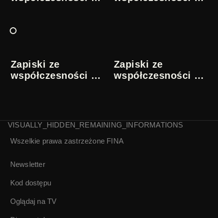
Leszek Szaruga |
Leszek Szaruga |
1/5
2/5
Zapiski ze
Zapiski ze
współczesności |
współczesności |
Leszek Szaruga|
Leszek Szaruga |
3/5
4/5
VISUALLY_HIDDEN_REMAINING_INFORMATIONS
Wszelkie prawa zastrzeżone
FINA
Zapiski ze
współczesności |
Leszek Szaruga|
Newsletter
5/5
Kod dostępu
Oglądaj na TV