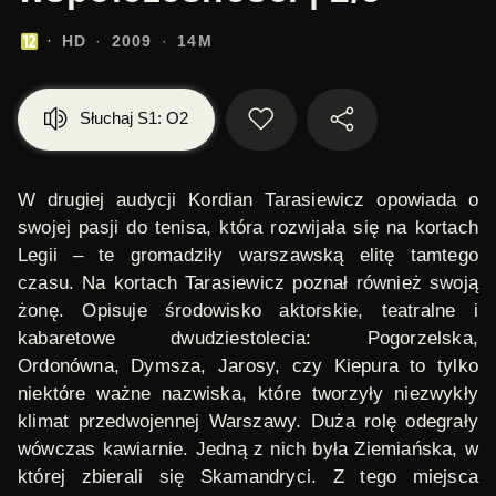
HD
2009
14M
Słuchaj S1: O2
W drugiej audycji Kordian Tarasiewicz opowiada o
swojej pasji do tenisa, która rozwijała się na kortach
Legii – te gromadziły warszawską elitę tamtego
czasu. Na kortach Tarasiewicz poznał również swoją
żonę. Opisuje środowisko aktorskie, teatralne i
kabaretowe dwudziestolecia: Pogorzelska,
Ordonówna, Dymsza, Jarosy, czy Kiepura to tylko
niektóre ważne nazwiska, które tworzyły niezwykły
klimat przedwojennej Warszawy. Duża rolę odegrały
wówczas kawiarnie. Jedną z nich była Ziemiańska, w
której zbierali się Skamandryci. Z tego miejsca