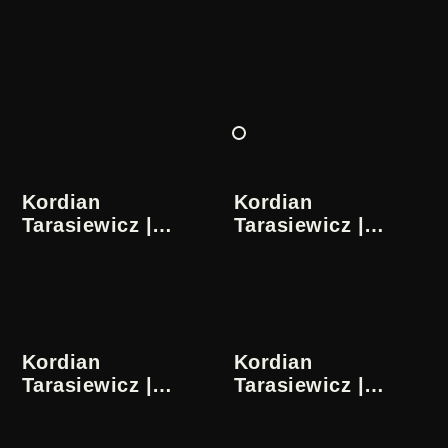
Kordian
Kordian
Tarasiewicz |
Tarasiewicz |
Zapiski ze
Zapiski ze
współczesności |
współczesności |
1/5
2/5
Kordian
Kordian
Tarasiewicz |
Tarasiewicz |
Zapiski ze
Zapiski ze
współczesności |
współczesności |