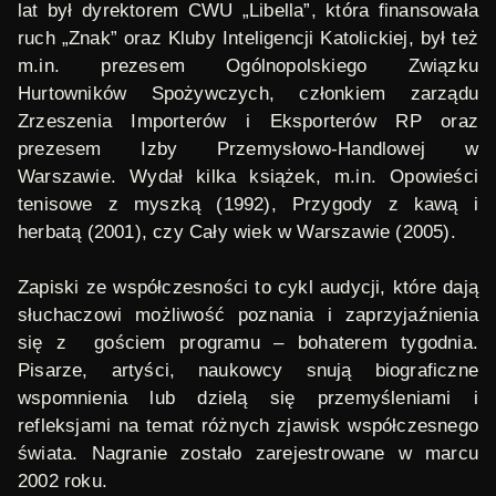
lat był dyrektorem CWU „Libella”, która finansowała
ruch „Znak” oraz Kluby Inteligencji Katolickiej, był też
m.in. prezesem Ogólnopolskiego Związku
Hurtowników Spożywczych, członkiem zarządu
Zrzeszenia Importerów i Eksporterów RP oraz
prezesem Izby Przemysłowo-Handlowej w
Warszawie. Wydał kilka książek, m.in.
Opowieści
tenisowe z myszką
(1992),
Przygody z kawą i
herbatą
(2001), czy
Cały wiek w Warszawie
(2005).
Zapiski ze współczesności
to cykl audycji, które dają
słuchaczowi możliwość poznania i zaprzyjaźnienia
się z gościem programu – bohaterem tygodnia.
Pisarze, artyści, naukowcy snują biograficzne
wspomnienia lub dzielą się przemyśleniami i
refleksjami na temat różnych zjawisk współczesnego
świata. Nagranie zostało zarejestrowane w marcu
2002 roku.