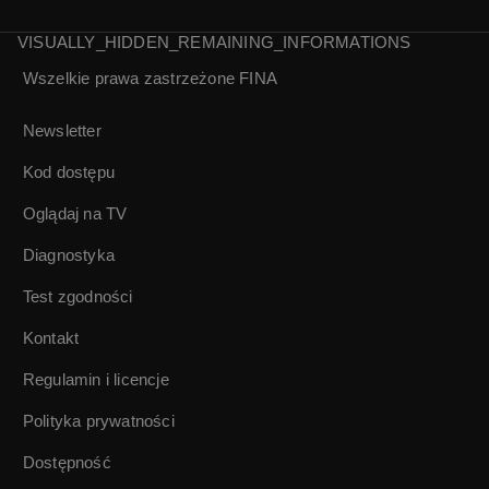
3/5
4/5
VISUALLY_HIDDEN_REMAINING_INFORMATIONS
Wszelkie prawa zastrzeżone
FINA
Kordian
Tarasiewicz |
Zapiski ze
Newsletter
współczesności |
Kod dostępu
5/5
Oglądaj na TV
Diagnostyka
Test zgodności
Kontakt
Regulamin i licencje
Polityka prywatności
Dostępność