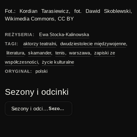
Fot.: Kordian Tarasiewicz, fot. Dawid Skoblewski,
Wikimedia Commons, CC BY
Ewa Stocka-Kalinowska
REŻYSERIA:
aktorzy teatralni
,
dwudziestolecie międzywojenne
,
TAGI:
literatura
,
skamander
,
tenis
,
warszawa
,
zapiski ze
współczesności
,
życie kulturalne
polski
ORYGINAŁ:
Sezony i odcinki
Sezony i odcinki
Sezon 1