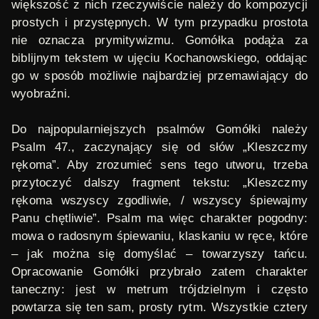
większość z nich rzeczywiście należy do kompozycji
prostych i przystępnych. W tym przypadku prostota
nie oznacza prymitywizmu. Gomółka podąża za
biblijnym tekstem w ujęciu Kochanowskiego, oddając
go w sposób możliwie najbardziej przemawiający do
wyobraźni.
Do najpopularniejszych psalmów Gomółki należy
Psalm 47.
, zaczynający się od słów „Kleszczmy
rękoma”. Aby zrozumieć sens tego utworu, trzeba
przytoczyć dalszy fragment tekstu: „Kleszczmy
rękoma wszyscy zgodliwie, / wszyscy śpiewajmy
Panu chętliwie”. Psalm ma więc charakter pogodny:
mowa o radosnym śpiewaniu, klaskaniu w ręce, które
– jak można się domyślać – towarzyszy tańcu.
Opracowanie Gomółki przybrało zatem charakter
taneczny: jest w metrum trójdzielnym i często
powtarza się ten sam, prosty rytm. Wszystkie cztery