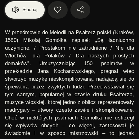
Słuchaj
W przedmowie do
Melodii na Psałterz
polski (Kraków,
1580) Mikołaj Gomółka napisał: „Są łacniuchno
uczynione, / Prostakom nie zatrudnione / Nie dla
Włochów, dla Polaków / Dla naszych prostych
domaków”. Umuzyczniając 150 psalmów w
przekładzie Jana Kochanowskiego, pragnął więc
stworzyć muzykę nieskomplikowaną, nadającą się do
śpiewania przez zwykłych ludzi. Przeciwstawiał się
tym samym, popularnej w czasie druku
Psałterza
,
muzyce włoskiej, której jedno z oblicz reprezentowały
madrygały – utwory często zawiłe i skomplikowane.
Choć w niektórych psalmach Gomółka nie ustrzegł
się wpływów obcych – co więcej, zastosował je
świadomie i w sposób mistrzowski – to jednak