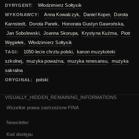
Włodzimierz Sołtysik
DYRYGENT:
Anna Kowalczyk
,
Daniel Koper
,
Dorota
WYKONAWCY:
Karnstedt
,
Dorota Panek
,
Honorata Gustyn Gawrońska
,
Jan Sobolewski
,
Joanna Skorupa
,
Krystyna Kuźma
,
Piotr
Węgiełek
,
Włodzimierz Sołtysik
1050-lecie chrztu polski
,
kanon muzykoteki
TAGI:
szkolnej
,
muzyka poważna
,
muzyka renesansu
,
muzyka
sakralna
polski
ORYGINAŁ:
VISUALLY_HIDDEN_REMAINING_INFORMATIONS
Wszelkie prawa zastrzeżone
FINA
Newsletter
Kod dostępu