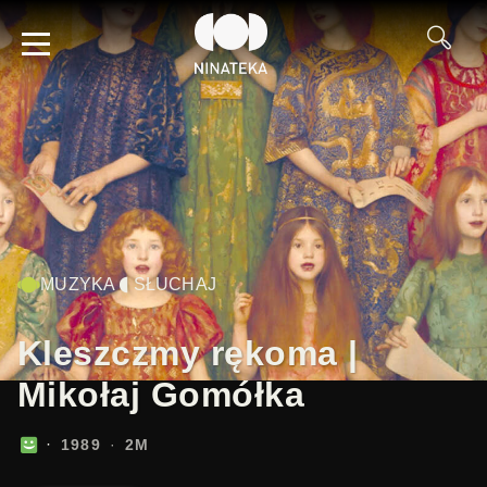
MUZYKA
SŁUCHAJ
Kleszczmy rękoma |
Mikołaj Gomółka
1989
2M