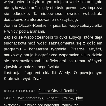
wejść, więc krążyło o tym miejscu wiele historii; „nic
nie było wiadomo”, nigdy nie było pewne, czy impreza
się odbędzie. Ta niepewność również wzbudzała
dodatkowe zainteresowanie i ekscytację.
Joanna Olczak-Ronikier
- pisarka, współzałożycielka
Piwnicy pod Baranami.
Zapiski ze współczesności
to cykl audycji, które dają
słuchaczowi możliwość zaznajomienia się z gościem
programu – bohaterem tygodnia. Pisarze, artyści,
naukowcy snują biograficzne wspomnienia lub dzielą
się przemyśleniami i refleksjami na temat różnych
zjawisk współczesnego świata.
ilustracja: fragment okładki
Wtedy. O powojennym
Krakowie
, wyd. Znak
Joanna Olczak Ronikier
AUTOR TEKSTU:
ewa demarczyk
,
kabaret
,
kraków
,
piotr
TAGI:
skrzynecki
,
piwnica pod baranami
,
zapiski ze