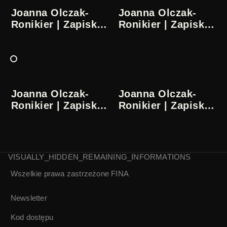
Joanna Olczak-
Joanna Olczak-
Ronikier | Zapiski
Ronikier | Zapiski
ze współczesności
ze współczesności
| 1/5
| 2/5
Joanna Olczak-
Joanna Olczak-
Ronikier | Zapiski
Ronikier | Zapiski
ze współczesności
ze współczesności
| 3/5
| 4/5
VISUALLY_HIDDEN_REMAINING_INFORMATIONS
Wszelkie prawa zastrzeżone
FINA
Joanna Olczak-
Ronikier | Zapiski
ze współczesności
Newsletter
| 5/5
Kod dostępu