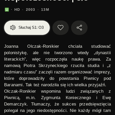
HD
2003
13M
Słuchaj S1: O3
Joanna Olczak-Ronikier chciała studiować
polonistykę, ale nie tworzono wtedy „dynastii
literackich”, więc rozpoczęła naukę prawa. Za
namową Piotra Skrzyneckiego rzuciła studia i „z
nadmiaru czasu” zaczęli razem organizować imprezy,
które doprowadziły do powstania Piwnicy pod
Baranami. Tak też narodziła się ich wielka przyjaźń.
Olczak-Ronikier wspomina ludzi związanych z
Piwnicą, m.in. Zygmunta Koniecznego i Ewę
Demarczyk. Tłumaczy, że sukces przedsięwzięcia
polegał na jego niedostępności. Nie każdy mógł tam