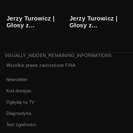
Jerzy Turowicz |
Jerzy Turowicz |
Głosy z
Głosy z
przeszłości | 3/5
przeszłości | 4/5
VISUALLY_HIDDEN_REMAINING_INFORMATIONS
Wszelkie prawa zastrzeżone
FINA
Jerzy Turowicz |
Głosy z
przeszłości | 5/5
Newsletter
Kod dostępu
Oglądaj na TV
Diagnostyka
Test zgodności