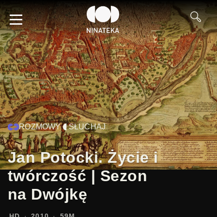
ROZMOWY
SŁUCHAJ
Jan Potocki. Życie i
twórczość | Sezon
na Dwójkę
HD
2010
59M