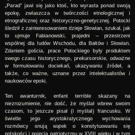
„Parad” jawi się jako ktoś, kto wyrasta ponad swoją
epokę, zwłaszcza w twórczości etnologicznej i
etnograficznej oraz historyczno-genetycznej. Potocki
śledził z zainteresowaniem dzieje Słowian, szukał, jak
to ujmuje Fabianowski, prajedni – przestrzeni
wspólnej dla ludów Wschodu, dla Bałtów i Słowian.
Zdaniem gościa, prace Potockiego były produktem
swego czasu historycznego, prekursorskie, odważne
w formułowaniu dociekań, ukazywaniu źródeł, a
także, co ważne, uznane przez intelektualistów i
naukowców epoki.
Ten awanturnik,
enfant terrible
skazany na
niezrozumienie, nie dość, że myślał wbrew swoim
czasom, to jeszcze pisał (i myślał) francusku. W
świetle jego arystokratycznego wychowania
rozmówcy snują wątek o konstytuowaniu się
polskości i pojęcia patriotyzmu w XVIII wieku i w tym