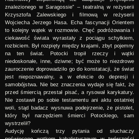
znalezionego w Saragossie” – teatralną w reżyserii
Krzysztofa Zalewskiego i filmową w reżyserii
Wojciecha Jerzego Hasa. Echa fascynacji Orientem
to kolejny wątek w rozmowie. Chęć podróżowania i
ciekawość świata wyrastały z pociągu schyłkiem,
rozbiciem. Był rozpięty między krajami, zbyt pojemny
na ten świat. Potocki tropił rzeczy i wątki
niedoskonałe, inne, dziwne; być może to niezdrowe
zauroczenie doprowadziło go do konstatacji, że świat
jest niepoznawalny, a w efekcie do depresji i
samobójstwa. Nie bez znaczenia wydaje się fakt, że
przed śmiercią przestał pisać, a rysował karykatury.
Nie zostawił po sobie testamentu ani aktu ostatniej
woli, stąd badacz wysnuwa podejrzenie, że pistolet,
który był narzędziem śmierci Potockiego, sam
wystrzelił?
Audycję kończą trzy pytania od słuchaczy
poświęcone wątkom kabalistycznym w twórczości