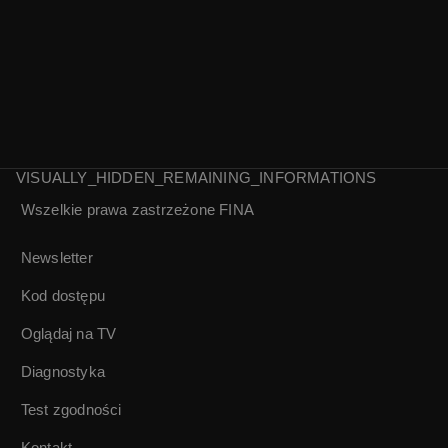
VISUALLY_HIDDEN_REMAINING_INFORMATIONS
Wszelkie prawa zastrzeżone
FINA
W poszukiwaniu
W odwiedzinach u
przygody -
mistrza |
Newsletter
rozmowa ze
Archipelag Miłosz
Zbigniewem
Kod dostępu
Nienackim
Oglądaj na TV
Diagnostyka
Test zgodności
Kontakt