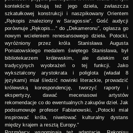
kontekście lokują też jego dzieła, zwłaszcza
szkatułkowej konstrukcji i naszpikowany Orientem
„Rękopis znaleziony w Saragossie”. Gość audycji
porównuje „Rękopis…” do „Dekameronu”, ogłasza go
nowym wcieleniem renesansowego dzieła. Potocki,
wyróżniony przez króla Stanisława Augusta
Poniatowskiego medalem świętego Stanisława, był
bibliotekarzem królewskim, ale dalekim od
tradycyjnych wyobrażeń o tej funkcji. Jako
wykształcony arystokrata i poliglota (władał 8
językami) miał śledzić nowinki literackie, prowadzić
królewską korespondencję, tworzyć raporty i
ekspertyzy, dawać mecenasowi artystów
rekomendacje co do ewentualnych zakupów dzieł. Jak
podsumowuje profesor Fabianowski, „Potocki miał
inspirować króla, niwelować kulturalny dystans
między krajem a resztą Europy.”
Rozmówcy wspominają też adaptacje „Rękopisu