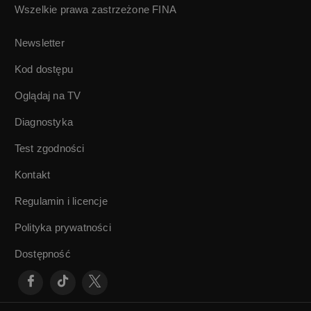
Wszelkie prawa zastrzeżone
FINA
Atlas:
Atlas:
Doppelganger |
Doppelganger |
Dominika Słowik |
Dominika Słowik |
Newsletter
23/24
24/24
Kod dostępu
Oglądaj na TV
Diagnostyka
Test zgodności
Kontakt
Regulamin i licencje
Polityka prywatności
Dostępność