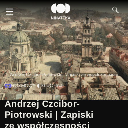
Andrzej Czcibor-Piotrowski | Zapiski ze współczesności
ROZMOWY
SŁUCHAJ
Andrzej Czcibor-
Piotrowski | Zapiski
ze współczesności