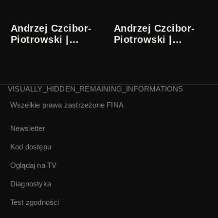
Andrzej Czcibor-
Andrzej Czcibor-
Piotrowski |
Piotrowski |
Zapiski ze
Zapiski ze
współczesności
współczesności
3/5
4/5
VISUALLY_HIDDEN_REMAINING_INFORMATIONS
Wszelkie prawa zastrzeżone
FINA
Andrzej Czcibor-
Piotrowski |
Zapiski ze
Newsletter
współczesności
Kod dostępu
5/5
Oglądaj na TV
Diagnostyka
Test zgodności