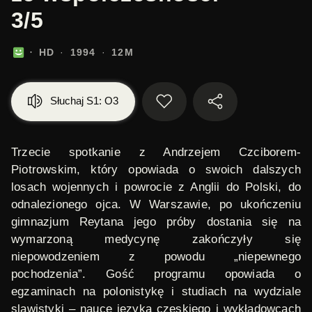
3/5
HD
1994
12M
Słuchaj S1: O3
Trzecie spotkanie z Andrzejem Czciborem-
Piotrowskim, który opowiada
o swoich dalszych
losach wojennych i powrocie z Anglii do Polski
, do
odnalezionego ojca. W Warszawie, po ukończeniu
gimnazjum Reytana jego próby dostania się na
wymarzoną medycynę zakończyły się
niepowodzeniem z powodu „niepewnego
pochodzenia”. Gość programu opowiada o
egzaminach na polonistykę i studiach na wydziale
slawistyki – nauce języka czeskiego i wykładowcach