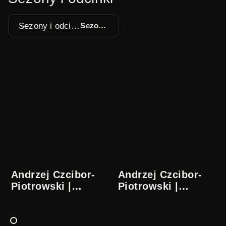
Sezony i odcinki
Sezon 1
Andrzej Czcibor-
Andrzej Czcibor-
Piotrowski |
Piotrowski |
Zapiski ze
Zapiski ze
współczesności
współczesności
1/5
2/5