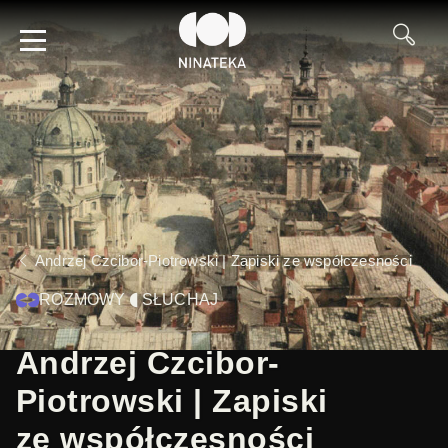
Andrzej Czcibor-Piotrowski | Zapiski ze współczesności
ROZMOWY
SŁUCHAJ
Andrzej Czcibor-
Piotrowski | Zapiski
ze współczesności