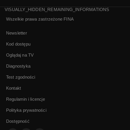
3/5
4/5
VISUALLY_HIDDEN_REMAINING_INFORMATIONS
Wszelkie prawa zastrzeżone
FINA
Andrzej Czcibor-
Piotrowski |
Zapiski ze
Newsletter
współczesności
Kod dostępu
5/5
Oglądaj na TV
Diagnostyka
Test zgodności
Kontakt
Regulamin i licencje
Polityka prywatności
Dostępność