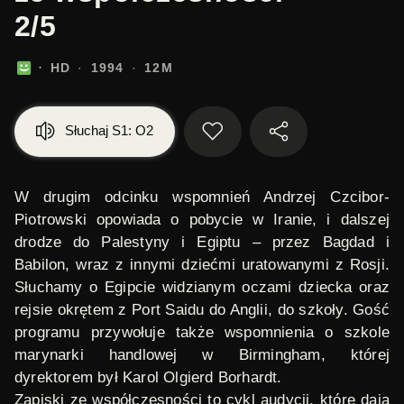
2/5
HD
1994
12M
Słuchaj S1: O2
W drugim odcinku wspomnień
Andrzej Czcibor-
Piotrowski
opowiada o pobycie w Iranie, i dalszej
drodze do Palestyny i Egiptu – przez Bagdad i
Babilon, wraz z innymi dziećmi uratowanymi z Rosji.
Słuchamy o Egipcie widzianym oczami dziecka oraz
rejsie okrętem z Port Saidu do Anglii, do szkoły. Gość
programu przywołuje także wspomnienia o szkole
marynarki handlowej w Birmingham, której
dyrektorem był Karol Olgierd Borhardt.
Zapiski ze współczesności
to cykl audycji, które dają