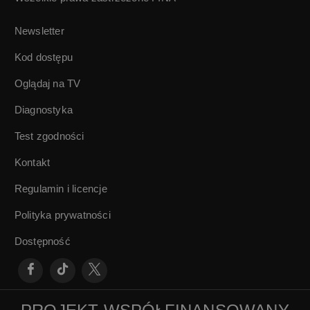
Małachowski |
Głosy z
Newsletter
przeszłości | 5/5
Kod dostępu
Oglądaj na TV
Diagnostyka
Test zgodności
Kontakt
Regulamin i licencje
Polityka prywatności
Dostępność