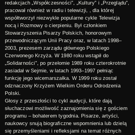
redakcjach „Współczesności”, „Kultury” i „Przeglądu”,
pracował również w radiu i telewizji, , dla której
współtworzył niezwykle popularne cykle
Telewizja
noc
ą
i
Rozmowy o cierpieniu
. Był członkiem
Stowarzyszenia Pisarzy Polskich, honorowym
przewodniczącym Unii Pracy oraz, w latach 1998–
2003, prezesem zarządu głównego Polskiego
Czerwonego Krzyża. W 1980 roku wstąpił do
„Solidarności”, po przełomie 1989 roku czterokrotnie
zasiadał w Sejmie, w latach 1993–1997 pełniąc
funkcję jego wicemarszałka. W 1999 roku został
odznaczony Krzyżem Wielkim Orderu Odrodzenia
Polski.
Głosy z przeszłości
to cykl audycji, które dają
słuchaczowi możliwość zaznajomienia się z gościem
programu – bohaterem tygodnia. Pisarze, artyści,
naukowcy snują biograficzne wspomnienia lub dzielą
się przemyśleniami i refleksjami na temat różnych