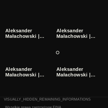
Aleksander
Aleksander
Małachowski |
Małachowski |
Głosy z
Głosy z
przeszłości | 1/5
przeszłości | 2/5
Aleksander
Aleksander
Małachowski |
Małachowski |
Głosy z
Głosy z
przeszłości | 3/5
przeszłości | 4/5
VISUALLY_HIDDEN_REMAINING_INFORMATIONS
Wszelkie prawa zastrzeżone
FINA
Aleksander