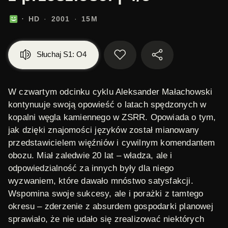
HD
2001
15M
Słuchaj S1: O4
W czwartym odcinku cyklu Aleksander Małachowski
kontynuuje swoją opowieść o latach spędzonych w
kopalni węgla kamiennego w ZSRR. Opowiada o tym,
jak dzięki znajomości języków został mianowany
przedstawicielem więźniów i cywilnym komendantem
obozu. Miał zaledwie 20 lat – władza, ale i
odpowiedzialność za innych były dla niego
wyzwaniem, które dawało mnóstwo satysfakcji.
Wspomina swoje sukcesy, ale i porażki z tamtego
okresu – zderzenie z absurdem gospodarki planowej
sprawiało, że nie udało się zrealizować niektórych